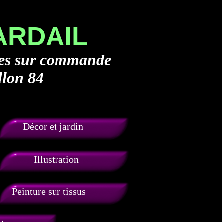
 ARDAIL
ues sur commande
llon 84
Décor et jardin
Illustration
Peinture sur tissus